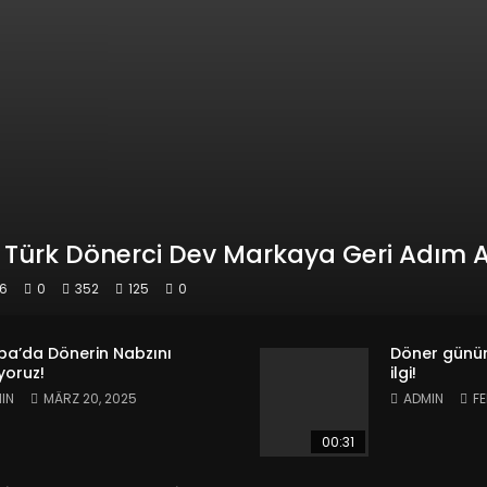
Türk Dönerci Dev Markaya Geri Adım At
26
0
352
125
0
pa’da Dönerin Nabzını
Döner günü
yoruz!
ilgi!
IN
MÄRZ 20, 2025
ADMIN
FE
00:31