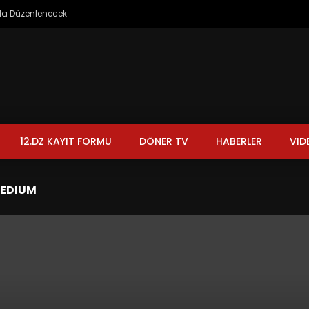
’da Düzenlenecek
12.DZ KAYIT FORMU
DÖNER TV
HABERLER
VID
MEDIUM