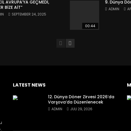
CİL AVRUPA’YA GEÇMEDİ,
9. Dünya Dön
R BİZE AİT”
ADMIN
AP
IN
SEPTEMBER 24, 2025
00:44
LATEST NEWS
M
12. Dünya Döner Zirvesi 2026’da
Varşova’da Düzenlenecek
ADMIN
JULI 29, 2026
bu
,