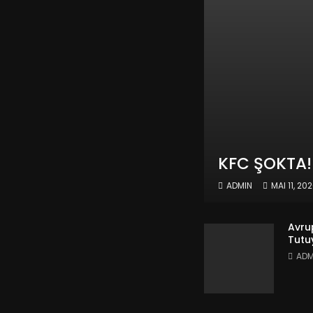
KFC ŞOKTA! 
ADMIN
MAI 11, 20
Avru
Tutu
ADM