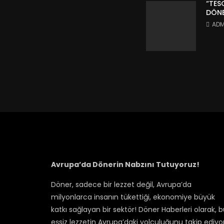
“TES
DÖNE
ADM
Avrupa’da Dönerin Nabzını Tutuyoruz!
Döner, sadece bir lezzet değil, Avrupa’da
milyonlarca insanın tükettiği, ekonomiye büyük
katkı sağlayan bir sektör! Döner Haberleri olarak, 
eşsiz lezzetin Avrupa’daki yolculuğunu takip ediyor