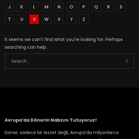
J
K
L
M
N
O
P
Q
R
S
T
U
V
W
X
Y
Z
It seems we can’t find what you’re looking for. Perhaps
searching can help.
Avrupa’da Dönerin Nabzını Tutuyoruz!
Döner, sadece bir lezzet değil, Avrupa’da milyonlarca