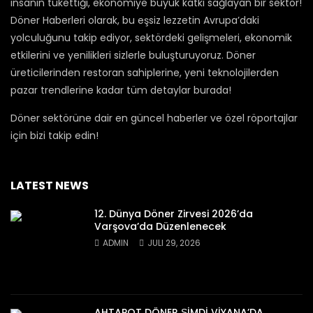
insanın tükettiği, ekonomiye büyük katkı sağlayan bir sektör!
Döner Haberleri olarak, bu eşsiz lezzetin Avrupa’daki
yolculuğunu takip ediyor, sektördeki gelişmeleri, ekonomik
etkilerini ve yenilikleri sizlerle buluşturuyoruz. Döner
üreticilerinden restoran sahiplerine, yeni teknolojilerden
pazar trendlerine kadar tüm detaylar burada!
Döner sektörüne dair en güncel haberler ve özel röportajlar
için bizi takip edin!
LATEST NEWS
12. Dünya Döner Zirvesi 2026’da
Varşova’da Düzenlenecek
ADMIN
JULI 29, 2026
AHTAPOT DÖNER ṢİMDİ VİYANA’DA