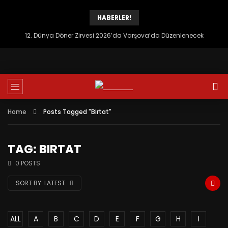
HABERLER!
12. Dünya Döner Zirvesi 2026’da Varşova’da Düzenlenecek
Home
Posts Tagged "Birtat"
TAG: BIRTAT
0 POSTS
SORT BY:
LATEST
ALL
A
B
C
D
E
F
G
H
I