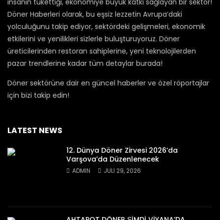
insanın tükettiği, ekonomiye büyük katkı sağlayan bir sektör!
Döner Haberleri olarak, bu eşsiz lezzetin Avrupa’daki
yolculuğunu takip ediyor, sektördeki gelişmeleri, ekonomik
etkilerini ve yenilikleri sizlerle buluşturuyoruz. Döner
üreticilerinden restoran sahiplerine, yeni teknolojilerden
pazar trendlerine kadar tüm detaylar burada!
Döner sektörüne dair en güncel haberler ve özel röportajlar
için bizi takip edin!
LATEST NEWS
12. Dünya Döner Zirvesi 2026’da
Varşova’da Düzenlenecek
ADMIN
JULI 29, 2026
AHTAPOT DÖNER ṢİMDİ VİYANA’DA