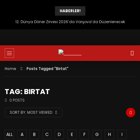
HABERLER!
12. Dünya Döner Zirvesi 2026’da Varşova’da Düzenlenecek
Home
Posts Tagged "Birtat"
TAG: BIRTAT
0 POSTS
SORT BY:
MOST VIEWED
ALL
A
B
C
D
E
F
G
H
I