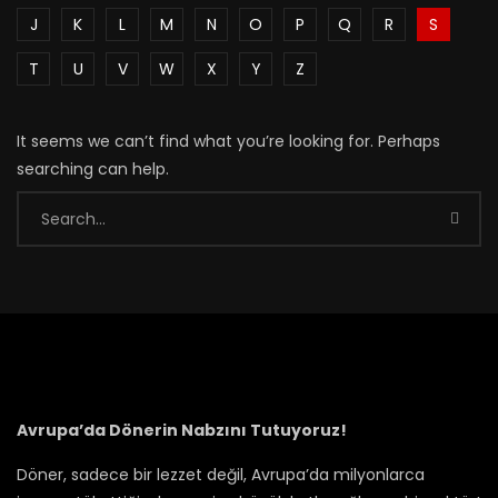
J
K
L
M
N
O
P
Q
R
S
T
U
V
W
X
Y
Z
It seems we can’t find what you’re looking for. Perhaps
searching can help.
Avrupa’da Dönerin Nabzını Tutuyoruz!
Döner, sadece bir lezzet değil, Avrupa’da milyonlarca