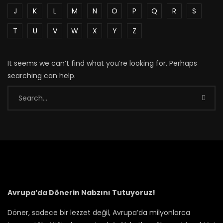
J
K
L
M
N
O
P
Q
R
S
T
U
V
W
X
Y
Z
It seems we can’t find what you’re looking for. Perhaps
searching can help.
Avrupa’da Dönerin Nabzını Tutuyoruz!
Döner, sadece bir lezzet değil, Avrupa’da milyonlarca