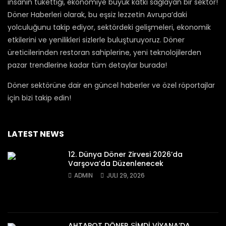
insanın tükettiği, ekonomiye büyük katkı sağlayan bir sektör!
Döner Haberleri olarak, bu eşsiz lezzetin Avrupa’daki
yolculuğunu takip ediyor, sektördeki gelişmeleri, ekonomik
etkilerini ve yenilikleri sizlerle buluşturuyoruz. Döner
üreticilerinden restoran sahiplerine, yeni teknolojilerden
pazar trendlerine kadar tüm detaylar burada!
Döner sektörüne dair en güncel haberler ve özel röportajlar
için bizi takip edin!
LATEST NEWS
12. Dünya Döner Zirvesi 2026’da
Varşova’da Düzenlenecek
ADMIN
JULI 29, 2026
AHTAPOT DÖNER ṢİMDİ VİYANA’DA