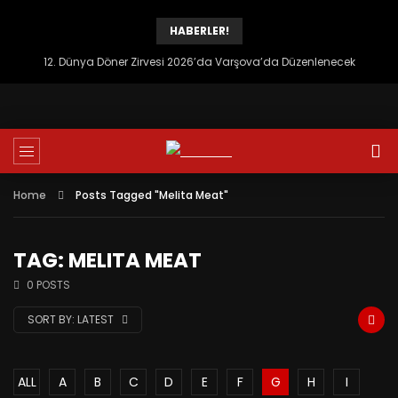
HABERLER!
12. Dünya Döner Zirvesi 2026’da Varşova’da Düzenlenecek
Home
Posts Tagged "Melita Meat"
TAG: MELITA MEAT
0 POSTS
SORT BY:
LATEST
ALL
A
B
C
D
E
F
G
H
I