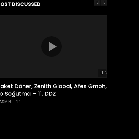
OST DISCUSSED
Watch Later
18:44
aket Döner, Zenith Global, Afes Gmbh,
Globa Döne
p Soğutma – 11. DDZ
ADMIN
0
ADMIN
1