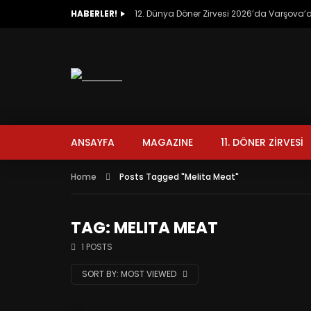
HABERLER!
12. Dünya Döner Zirvesi 2026’da Varşova
ANSAYFA
MAGAZINE
11. DÖNER ZİRVESİ
Home
Posts Tagged "Melita Meat"
TAG: MELITA MEAT
1 POSTS
SORT BY:
MOST VIEWED