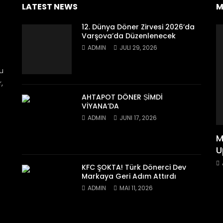
LATEST NEWS
M
12. Dünya Döner Zirvesi 2026’da
Varşova’da Düzenlenecek
ADMIN
JULI 29, 2026
bu
,
AHTAPOT DÖNER ṢİMDİ
VİYANA’DA
ADMIN
JUNI 17, 2026
M
U
KFC ŞOKTA! Türk Dönerci Dev
Markaya Geri Adım Attırdı
ADMIN
MAI 11, 2026