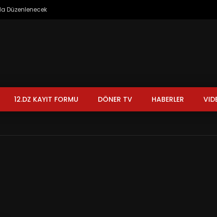
’da Düzenlenecek
12.DZ KAYIT FORMU
DÖNER TV
HABERLER
VID