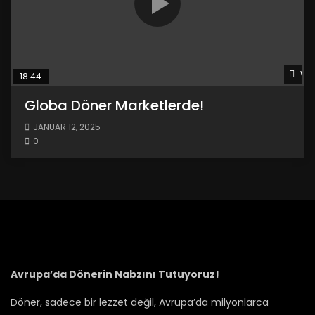
Wat
18:44
Globa Döner Marketlerde!
JANUAR 12, 2025
0
Avrupa’da Dönerin Nabzını Tutuyoruz!
Döner, sadece bir lezzet değil, Avrupa’da milyonlarca