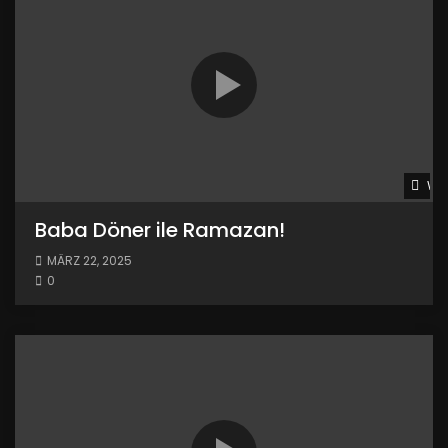
Wat
Baba Döner ile Ramazan!
MÄRZ 22, 2025
0