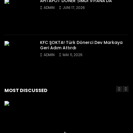
AHTAPOT DÖNER ṢİMDİ VİYANA’DA
ADMIN
JUNI 17, 2026
KFC ŞOKTA! Türk Dönerci Dev Markaya
Geri Adım Attırdı
ADMIN
MAI 11, 2026
MOST DISCUSSED