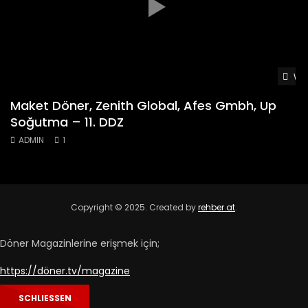
Wat
Maket Döner, Zenith Global, Afes Gmbh, Up
G
Soğutma – 11. DDZ
ADMIN
1
Copyright © 2025. Created by
rehber.at
.
Döner Magazinlerine erişmek için;
https://döner.tv/magazine
SCHLIESSEN